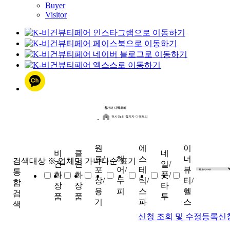
Buyer
Visitor
참가자 디렉토리
전시안내
참가자 디렉토리
원
에
이
비
클
네
료/
헤
스
너
검색대상
※ 업체명 가나다순 표기
건
린
일/
포
어/
테
뷰
통
화
화
풋/
장/
두
틱/
티/
합
장
장
타
용
피
스
헬
검
품
품
투
기
파
스
색
신청 조회 및 수정
등록신