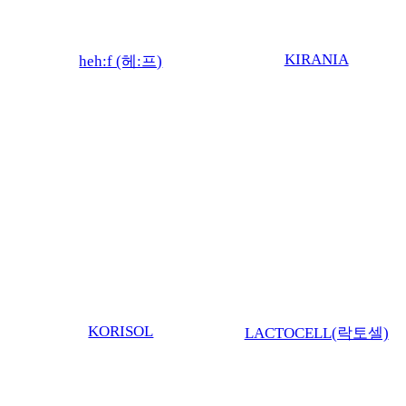
KIRANIA
heh:f (헤:프)
KORISOL
LACTOCELL(락토셀)